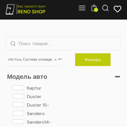
0
Фильтры
VW Polo, Система охлаждения, отопления и радиатор
×
Модель авто
Kaptur
Duster
Duster 15-
Sandero
Sandero14-