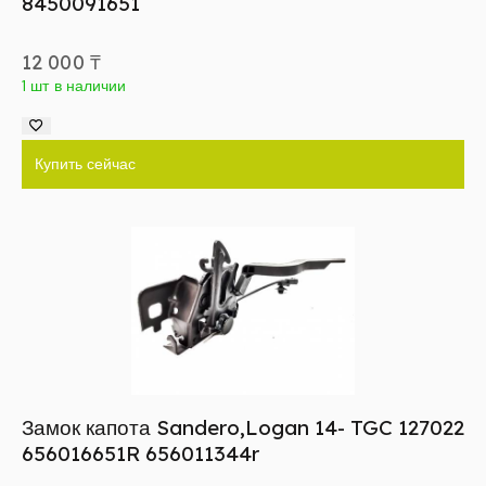
8450091651
12 000
₸
1 шт в наличии
Купить сейчас
Замок капота Sandero,Logan 14- TGC 127022
656016651R 656011344r