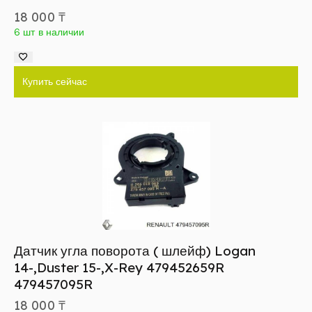
18 000
₸
6 шт в наличии
Купить сейчас
Датчик угла поворота ( шлейф) Logan
14-,Duster 15-,X-Rey 479452659R
479457095R
18 000
₸