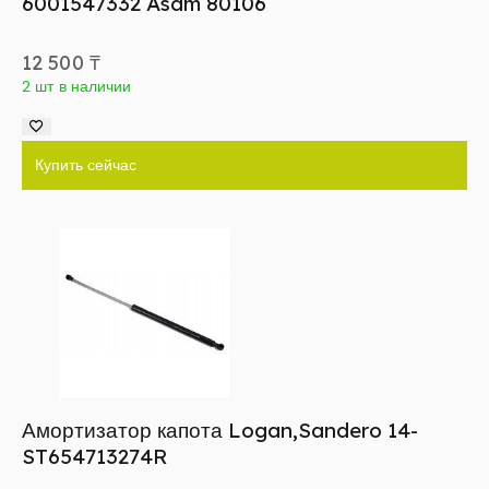
6001547332 Asam 80106
12 500
₸
2 шт в наличии
Купить сейчас
Амортизатор капота Logan,Sandero 14-
ST654713274R