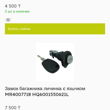
4 500
₸
2 шт в наличии
Купить сейчас
Замок багажника личинка c язычком
MR4007718 HQ6001550621L
7 500
₸