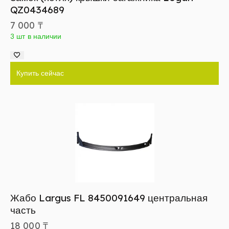
QZ0434689
7 000
₸
3 шт в наличии
Купить сейчас
Жабо Largus FL 8450091649 центральная
часть
18 000
₸