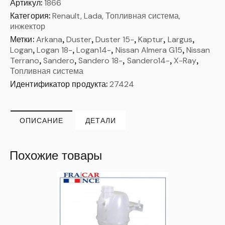
Артикул:
1866
Категория:
Renault, Lada, Топливная система,
инжектор
Метки:
Arkana
,
Duster
,
Duster 15-
,
Kaptur
,
Largus
,
Logan
,
Logan 18-
,
Logan14-
,
Nissan Almera G15
,
Nissan
Terrano
,
Sandero
,
Sandero 18-
,
Sandero14-
,
X-Ray
,
Топливная система
Идентификатор продукта:
27424
ОПИСАНИЕ
ДЕТАЛИ
Похожие товары