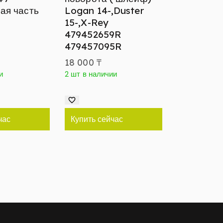
ая часть
Logan 14-,Duster
15-,X-Rey
479452659R
479457095R
18 000
₸
и
2 шт в наличии
час
Купить сейчас