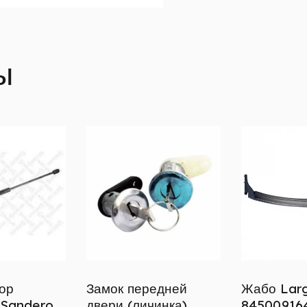
ы
ор
Замок передней
Жабо Larg
 Sandero,
двери (личинка)
84500916