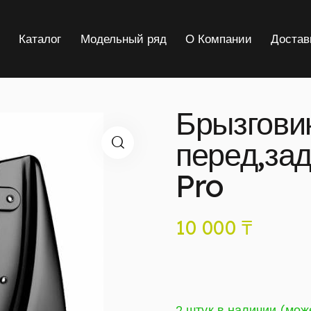
я
Каталог
Модельный ряд
О Компании
Достав
Брызгови
перед,зад
Pro
10 000
₸
2 штук в наличии (мож