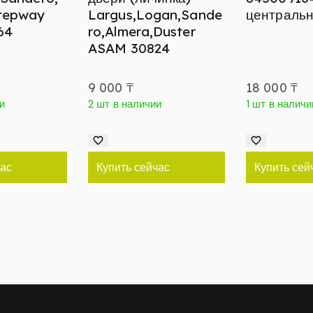
tepway
Largus,Logan,Sande
центральн
64
ro,Almera,Duster
ASAM 30824
9 000
₸
18 000
₸
и
2 шт в наличии
1 шт в наличи
час
Купить сейчас
Купить сей