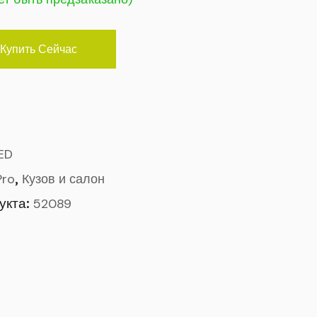
Купить Сейчас
ED
,
Pro
Кузов и салон
укта:
52089