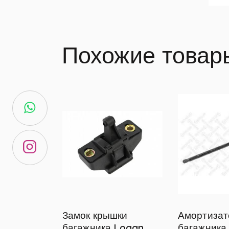
Похожие товар
Замок крышки
Амортизат
багажника Logan
багажника