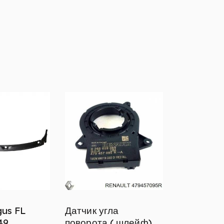
us FL
Датчик угла
49
поворота ( шлейф)