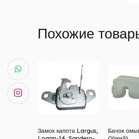
Похожие товар
Замок капота Largus,
Бачок омы
Logan-14, Sandero-
(Узкий)