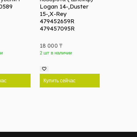
0589
Logan 14-,Duster
15-,X-Rey
479452659R
479457095R
18 000
₸
ии
2 шт в наличии
час
Купить сейчас