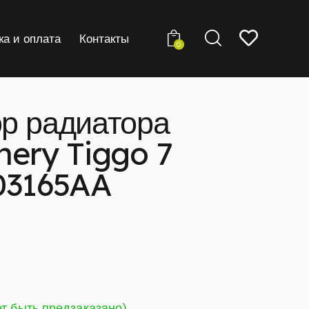
ка и оплата
Контакты
0
р радиатора
hery Tiggo 7
03165AA
ет быть предзаказано)