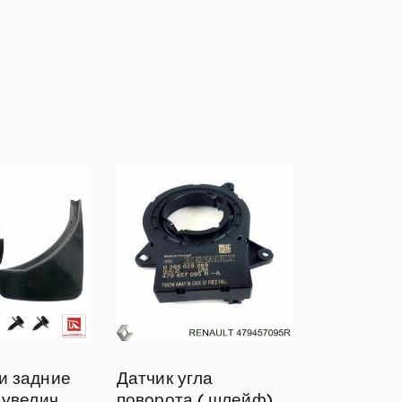
и задние
Датчик угла
 увелич
поворота ( шлейф)