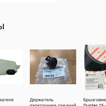
ы
вателя
Держатель
Брызговик
парктроника cредний
Duster 15-