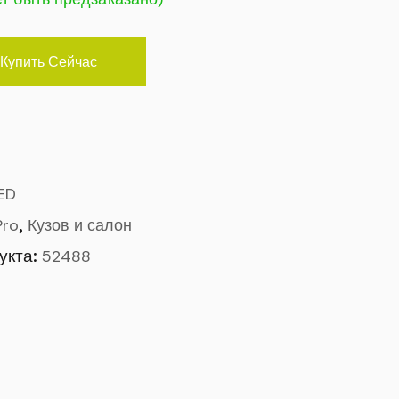
Купить Сейчас
ED
,
Pro
Кузов и салон
укта:
52488