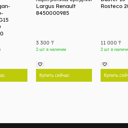
gan-
Largus Renault
Rosteco 2
o-
8450000985
 G15
0
40
3 300
₸
11 000
₸
и
2 шт в наличии
2 шт в налич
час
Купить сейчас
Купить сей