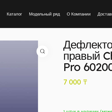
я
Каталог
Модельный ряд
О Компании
Достав
Дефлекто
правый C
Pro 6020
7 000
₸
1 штук в наличии (мож