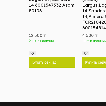
14 6001547332 Asam
Largus,Lo
80106
14,Sander
14,Almera
FCR21042
60015481
12 500
₸
4 500
₸
2 шт в наличии
1 шт в наличи
Купить сейчас
Купить сей