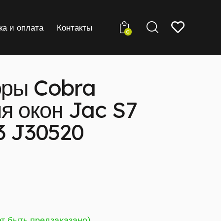
ка и оплата
Контакты
0
ры Cobra
я окон Jac S7
3 J30520
ет быть предзаказано)