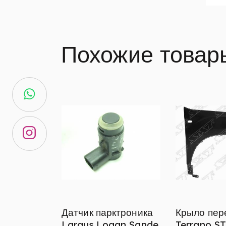
Похожие товар
Датчик парктроника
Крыло пер
Largus,Logan,Sande
Terrano S