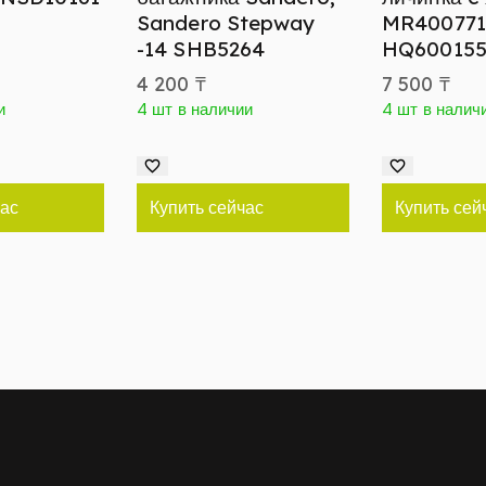
Sandero Stepway
MR400771
-14 SHB5264
HQ600155
4 200
₸
7 500
₸
и
4 шт в наличии
4 шт в налич
час
Купить сейчас
Купить сей