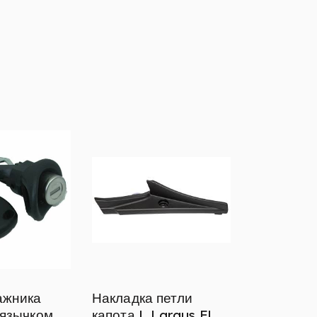
ажника
Накладка петли
 язычком
капота L Largus FL