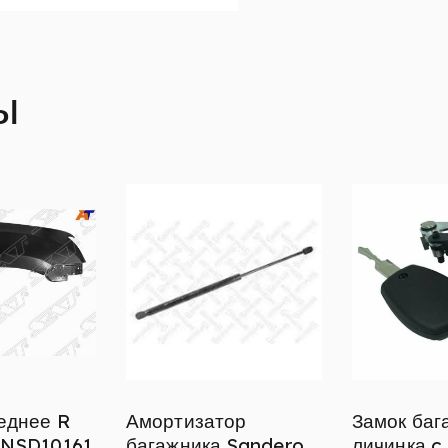
ы
еднее R
Амортизатор
Замок баг
TNSD10161
багажника Sandero,
личинка c