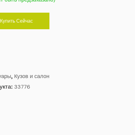
Купить Сейчас
,
уары
Кузов и салон
укта:
33776