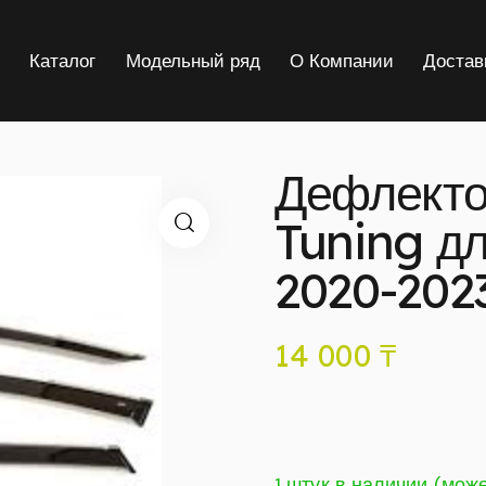
я
Каталог
Модельный ряд
О Компании
Достав
Дефлекто
Tuning дл
2020-202
14 000
₸
1 штук в наличии (мож