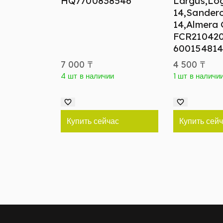
HQ7700838546
Largus,Lo
14,Sander
14,Almera
FCR21042
60015481
7 000
₸
4 500
₸
4 шт в наличии
1 шт в наличи
Купить сейчас
Купить сей