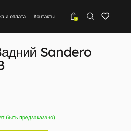
ка и оплата
Контакты
0
Задний Sandero
B
ет быть предзаказано)