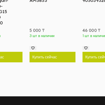
gan-
AM5853
90503932
o-
 G15
0
40
5 000
₸
46 000
₸
и
3 шт в наличии
1 шт в наличи
час
Купить сейчас
Купить сей