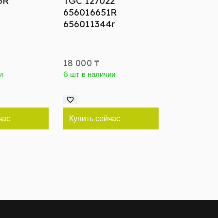
6R
TGC 127022
656016651R
656011344r
18 000
₸
и
6 шт в наличии
час
Купить сейчас