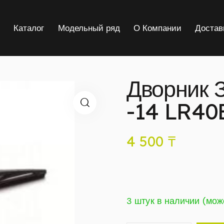
я
Каталог
Модельный ряд
О Компании
Достав
Дворник 
-14 LR40
4 500
₸
3 штук в наличии (мож