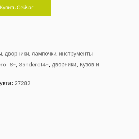
Купить Сейчас
, дворники, лампочки, инструменты
,
,
,
ro 18-
Sandero14-
дворники
Кузов и
укта:
27282