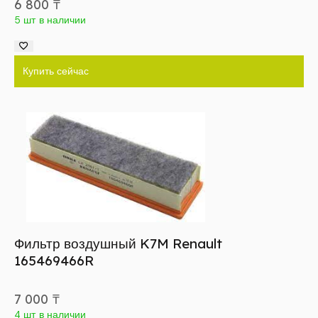
6 800
₸
5 шт в наличии
Купить сейчас
Фильтр воздушный K7M Renault
165469466R
7 000
₸
4 шт в наличии