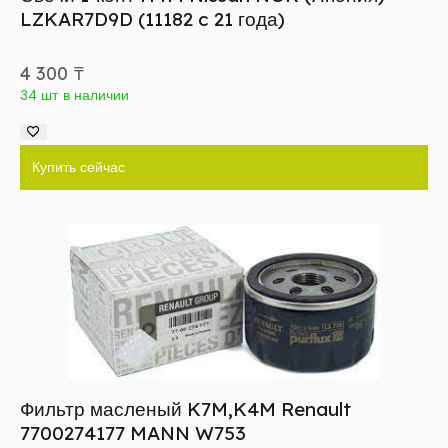
LZKAR7D9D (11182 c 21 года)
4 300
₸
34 шт в наличии
Купить сейчас
Фильтр масленый K7M,K4M Renault
7700274177 MANN W753