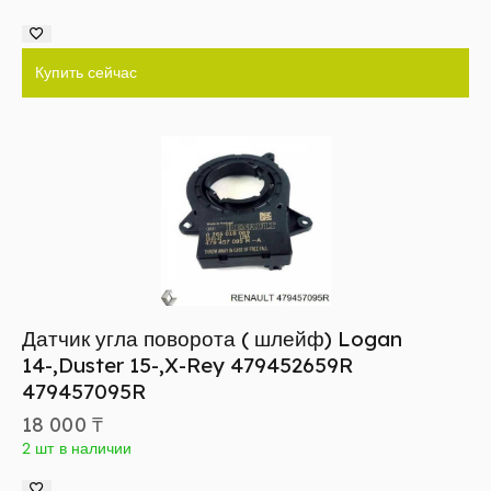
Купить сейчас
Датчик угла поворота ( шлейф) Logan
14-,Duster 15-,X-Rey 479452659R
479457095R
18 000
₸
2 шт в наличии