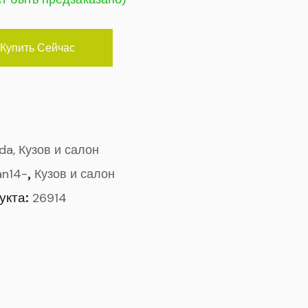
Купить Сейчас
ada, Кузов и салон
,
an14-
Кузов и салон
укта:
26914