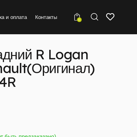
ка и оплата
Контакты
0
адний R Logan
nault(Оригинал)
54R
ет быть предзаказано)