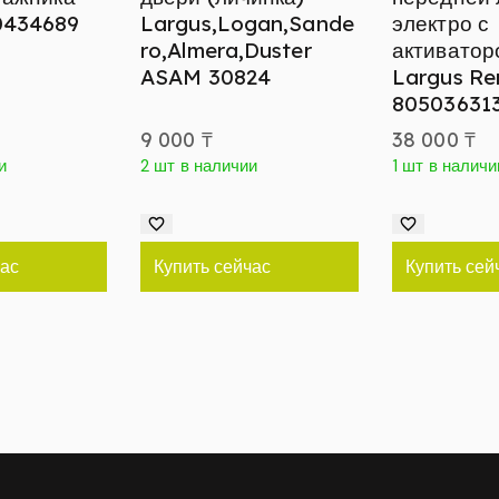
0434689
Largus,Logan,Sande
электро с
ro,Almera,Duster
активатор
ASAM 30824
Largus Re
80503631
9 000
₸
38 000
₸
и
2 шт в наличии
1 шт в наличи
час
Купить сейчас
Купить сей