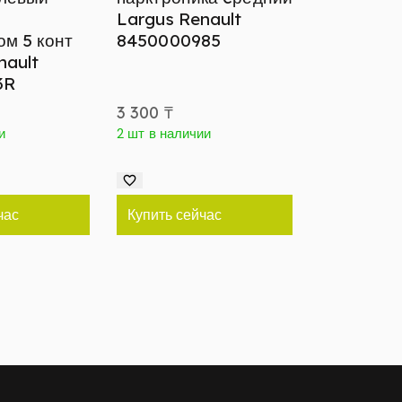
Largus Renault
ом 5 конт
8450000985
nault
3R
3 300
₸
и
2 шт в наличии
час
Купить сейчас