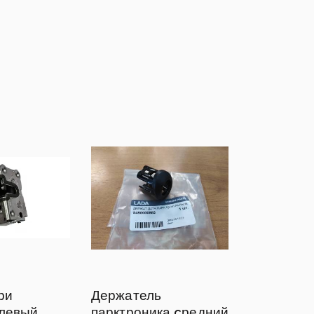
ри
Держатель
 левый
парктроника cредний