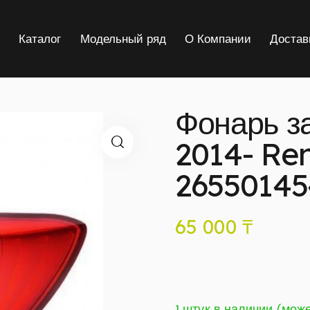
я
Каталог
Модельный ряд
О Компании
Достав
Фонарь з
2014- Re
2655014
65 000
₸
1 штук в наличии (мож