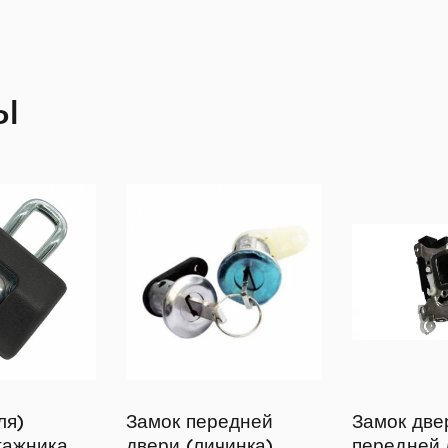
ы
ля)
Замок передней
Замок две
гажника
двери (личинка)
передней