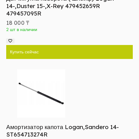
14-,Duster 15-,X-Rey 479452659R
479457095R
18 000
₸
2 шт в наличии
Купить сейчас
Амортизатор капота Logan,Sandero 14-
ST654713274R