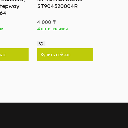
Stepway
ST904520004R
264
4 000
₸
ии
4 шт в наличии
час
Купить сейчас