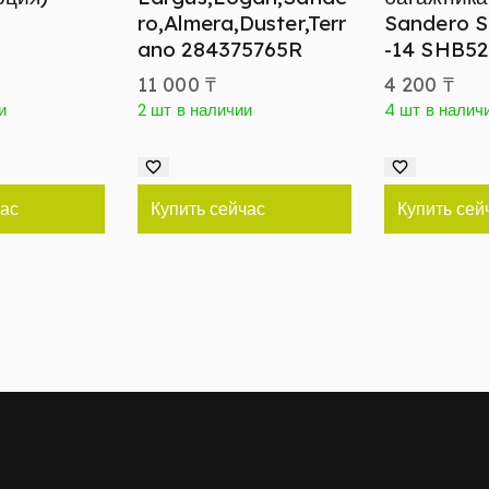
ro,Almera,Duster,Terr
Sandero 
ano 284375765R
-14 SHB5
11 000
₸
4 200
₸
и
2 шт в наличии
4 шт в налич
час
Купить сейчас
Купить сей