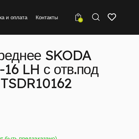
ка и оплата
Контакты
0
ереднее SKODA
16 LH с отв.под
STSDR10162
ет быть предзаказано)