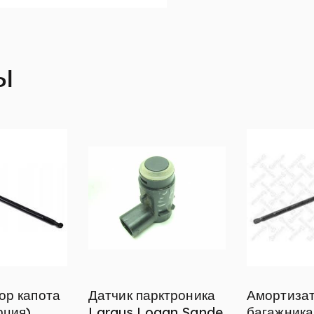
ы
ор капота
Датчик парктроника
Амортиза
рция)
Largus,Logan,Sande
багажника