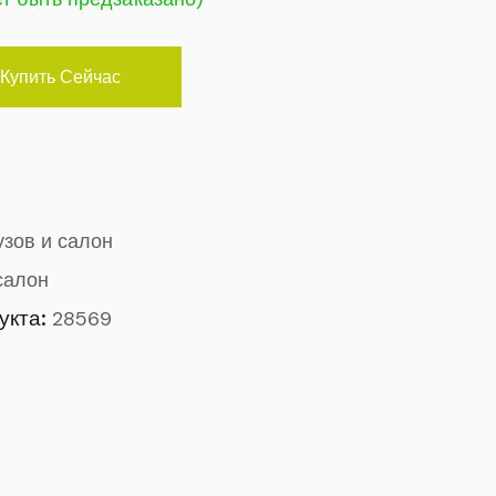
Купить Сейчас
узов и салон
салон
укта:
28569