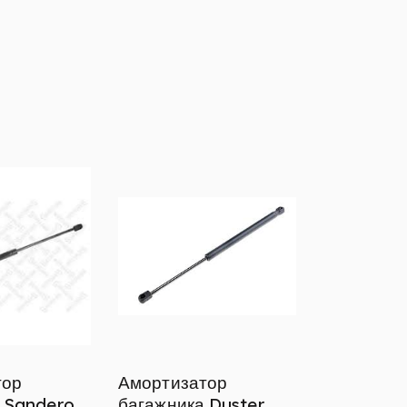
тор
Амортизатор
 Sandero,
багажника Duster