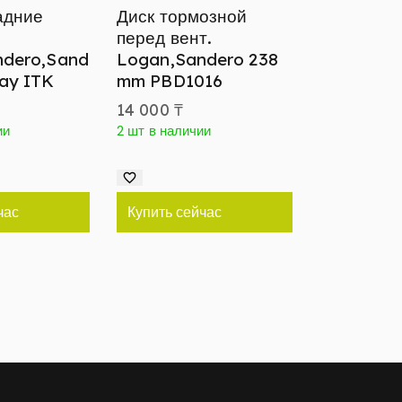
адние
Диск тормозной
перед вент.
ndero,Sand
Logan,Sandero 238
ay ITK
mm PBD1016
14 000
₸
ии
2 шт в наличии
час
Купить сейчас