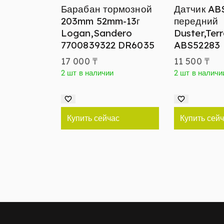
Барабан тормозной
Датчик AB
203mm 52mm-13г
передний
Logan,Sandero
Duster,Ter
7700839322 DR6035
ABS52283
17 000
₸
11 500
₸
2 шт в наличии
2 шт в наличи
Купить сейчас
Купить сей