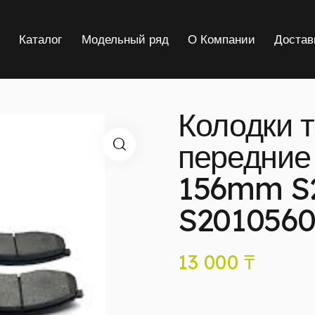
я
Каталог
Модельный ряд
О Компании
Достав
Колодки 
передние
156mm S
S2010560
13 000
₸