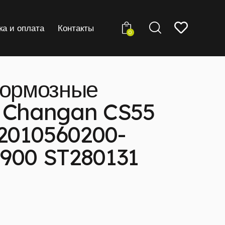
ка и оплата
Контакты
0
тормозные
 Changan CS55
2010560200-
900 ST280131