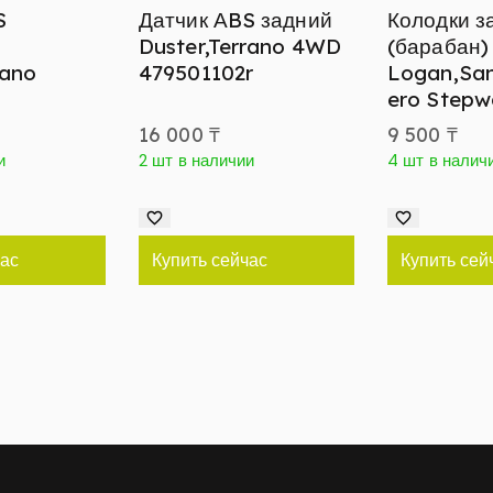
S
Датчик АBS задний
Колодки з
Duster,Terrano 4WD
(барабан)
rano
479501102r
Logan,Sa
ero Stepw
16 000
₸
9 500
₸
и
2 шт в наличии
4 шт в налич
час
Купить сейчас
Купить сей