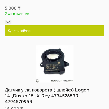
5 000
₸
3 шт в наличии
Купить сейчас
Датчик угла поворота ( шлейф) Logan
14-,Duster 15-,X-Rey 479452659R
479457095R
18 000
₸