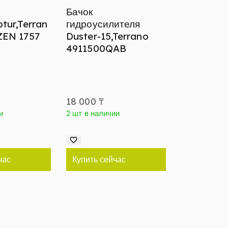
Бачок
tur,Terran
гидроусилителя
ZEN 1757
Duster-15,Terrano
4911500QAB
18 000
₸
и
2 шт в наличии
час
Купить сейчас