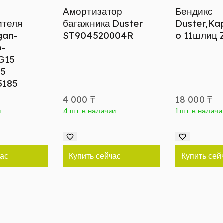
Амортизатор
Бендикс
ителя
багажника Duster
Duster,Kap
gan-
ST904520004R
o 11шлиц 
o-
 G15
85
5185
4 000
₸
18 000
₸
и
4 шт в наличии
1 шт в наличи
час
Купить сейчас
Купить сей