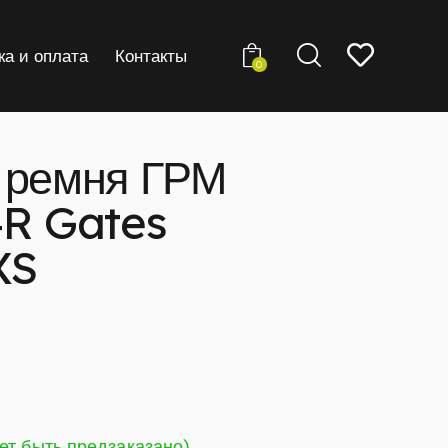
ка и оплата
Контакты
0
 ремня ГРМ
4R Gates
XS
ет быть предзаказано)