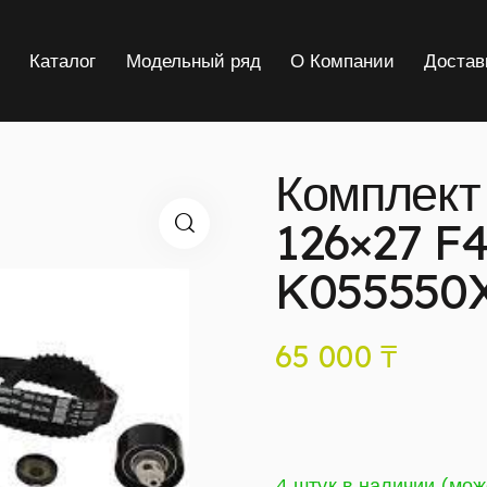
я
Каталог
Модельный ряд
О Компании
Достав
Комплект
126×27 F
K055550
65 000
₸
4 штук в наличии (мож