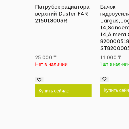
Патрубок радиатора
Бачок
верхний Duster F4R
гидроусил
215018003R
Largus,Lo
14,Sander
14,Almera
82000051
ST820000
25 000
₸
11 000
₸
Нет в наличии
1 шт в наличи
Купить сей
Купить сейчас