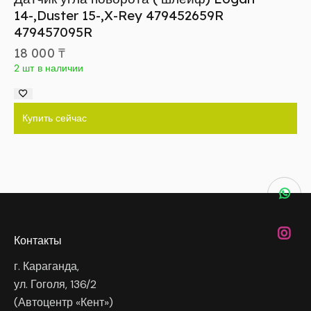
14-,Duster 15-,X-Rey 479452659R
479457095R
18 000
₸
2 шт в наличии
Купить сейчас
Контакты
г. Караганда,
ул. Гоголя, 136/2
(Автоцентр «Кент»)