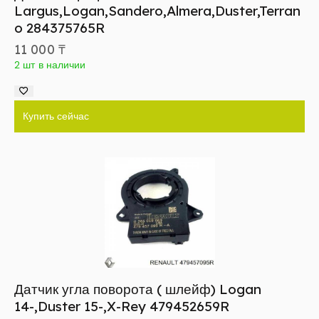
Largus,Logan,Sandero,Almera,Duster,Terran
o 284375765R
11 000
₸
2 шт в наличии
Купить сейчас
Датчик угла поворота ( шлейф) Logan
14-,Duster 15-,X-Rey 479452659R