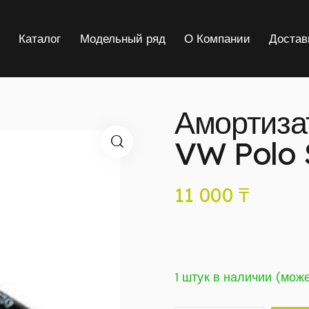
я
Каталог
Модельный ряд
О Компании
Достав
Амортиза
VW Polo
11 000
₸
1 штук в наличии (мож