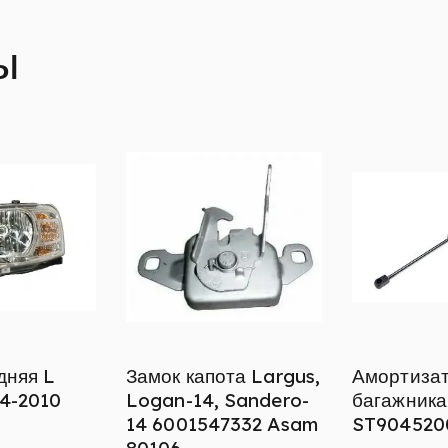
ы
дняя L
Замок капота Largus,
Амортиза
4-2010
Logan-14, Sandero-
багажника
14 6001547332 Asam
ST904520