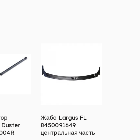
тор
Жабо Largus FL
 Duster
8450091649
004R
центральная часть