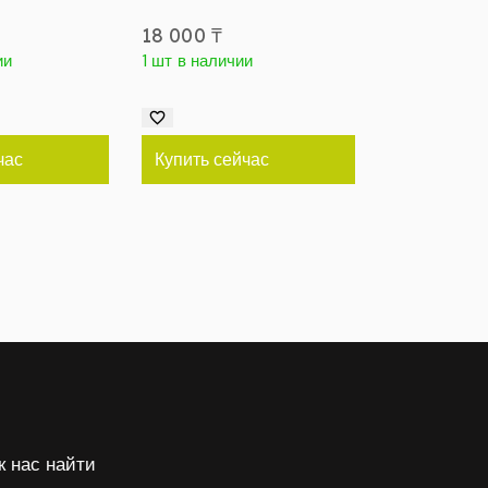
18 000
₸
ии
1 шт в наличии
час
Купить сейчас
к нас найти