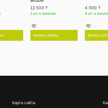
80106
12 500
₸
4 000
₸
и
2 шт в наличии
4 шт в налич
час
Купить сейчас
Купить сей
Карта сайта
Ка