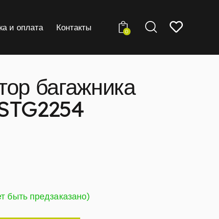
ка и оплата
Контакты
0
тор багажника
 STG2254
ет быть предзаказано)