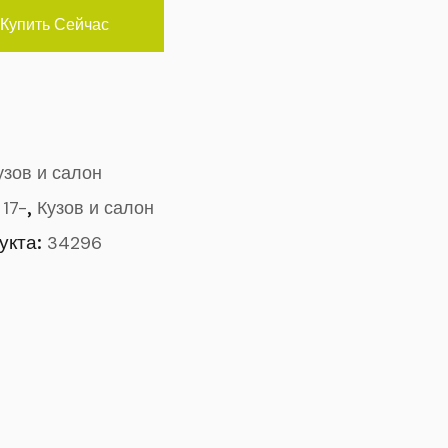
Купить Сейчас
узов и салон
,
 17-
Кузов и салон
укта:
34296