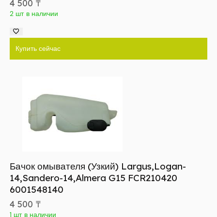
4 500
₸
2 шт в наличии
Купить сейчас
Бачок омывателя (Узкий) Largus,Logan-
14,Sandero-14,Almera G15 FCR210420
6001548140
4 500
₸
1 шт в наличии