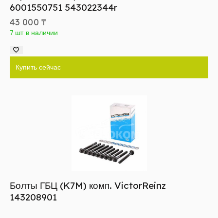
6001550751 543022344r
43 000
₸
7 шт в наличии
Купить сейчас
Болты ГБЦ (K7M) комп. VictorReinz
143208901