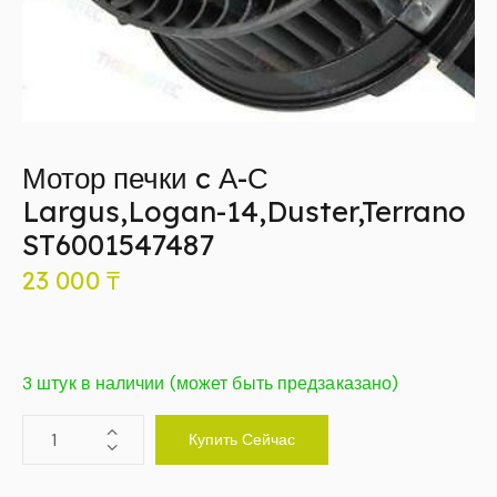
Мотор печки c А-С
Largus,Logan-14,Duster,Terrano
ST6001547487
23 000
₸
3 штук в наличии (может быть предзаказано)
Купить Сейчас