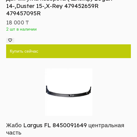
14-,Duster 15-,X-Rey 479452659R
479457095R
18 000
₸
2 шт в наличии
Купить сейчас
Жабо Largus FL 8450091649 центральная
часть