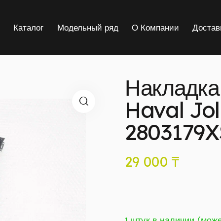
я
Каталог
Модельный ряд
О Компании
Достав
Накладка
Haval Jol
2803179
29 000
₸
1 штук в наличии (мож