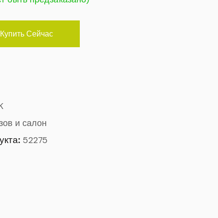
Купить Сейчас
K
зов и салон
укта:
52275