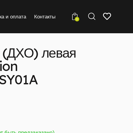
ка и оплата
Контакты
0
 (ДХО) левая
ion
XSY01A
ет быть предзаказано)