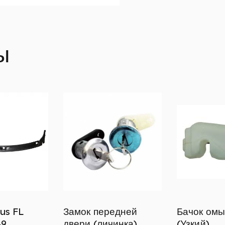
ы
us FL
Замок передней
Бачок омы
49
двери (личинка)
(Узкий)