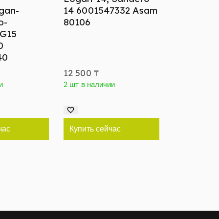
gan-
14 6001547332 Asam
o-
80106
 G15
0
40
12 500
₸
и
2 шт в наличии
час
Купить сейчас