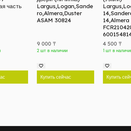
ая часть
Largus,Logan,Sande
Largus,Lo
ro,Almera,Duster
14,Sander
ASAM 30824
14,Almera
FCR21042
60015481
9 000
₸
4 500
₸
и
2 шт в наличии
1 шт в наличи
час
Купить сейчас
Купить сей