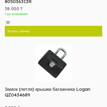
805036313R
38 000
₸
1 шт в наличии
Купить сейчас
Замок (петля) крышки багажника Logan
QZ0434689