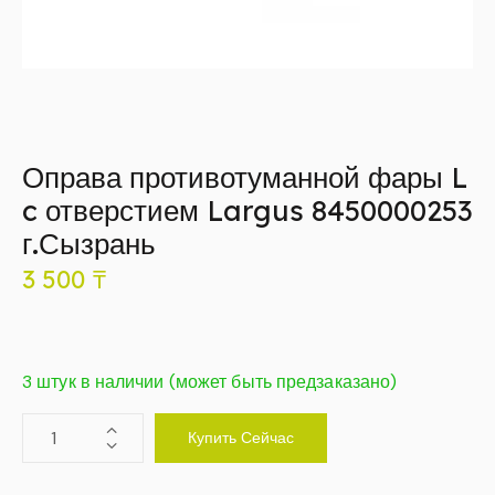
Оправа противотуманной фары L
c отверстием Largus 8450000253
г.Сызрань
3 500
₸
3 штук в наличии (может быть предзаказано)
Купить Сейчас