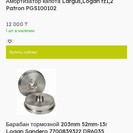
Амортизатор капота Largus,Logan fz1,2
Patron PGS100102
12 000
₸
1 шт в наличии
Купить сейчас
Барабан тормозной 203mm 52mm-13г
Logan,Sandero 7700839322 DR6035