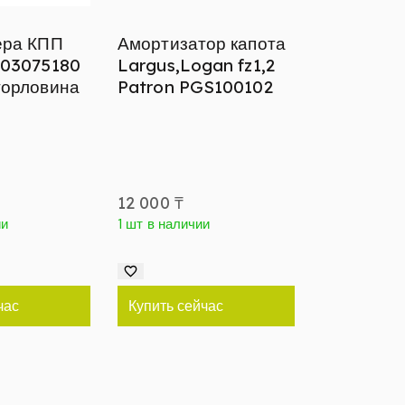
ера КПП
Амортизатор капота
703075180
Largus,Logan fz1,2
горловина
Patron PGS100102
12 000
₸
ии
1 шт в наличии
час
Купить сейчас