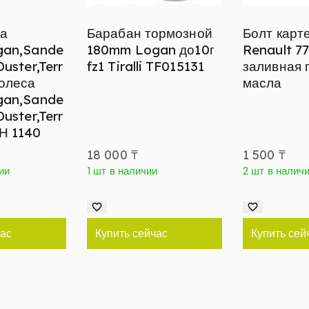
са
Барабан тормозной
Болт карт
gan,Sande
180mm Logan до10г
Renault 7
Duster,Terr
fz1 Tiralli TF015131
заливная 
колеса
масла
gan,Sande
Duster,Terr
Н 1140
18 000
₸
1 500
₸
ии
1 шт в наличии
2 шт в налич
час
Купить сейчас
Купить сей