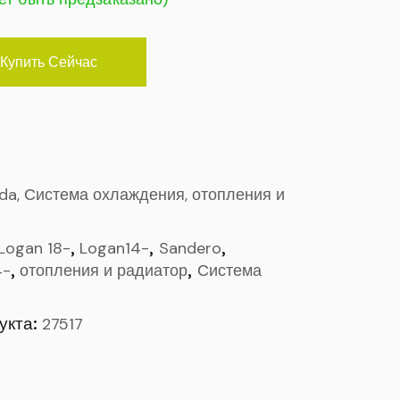
Купить Сейчас
ada, Система охлаждения, отопления и
,
,
,
Logan 18-
Logan14-
Sandero
,
,
4-
отопления и радиатор
Система
укта:
27517