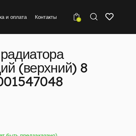
ка и оплата
Контакты
0
 радиатора
ий (верхний) 8
001547048
ет быть предзаказано)