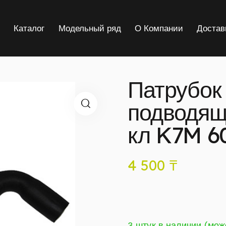
я
Каталог
Модельный ряд
О Компании
Достав
Патрубок
подводящ
кл K7M 6
4 500
₸
3 штук в наличии (мож