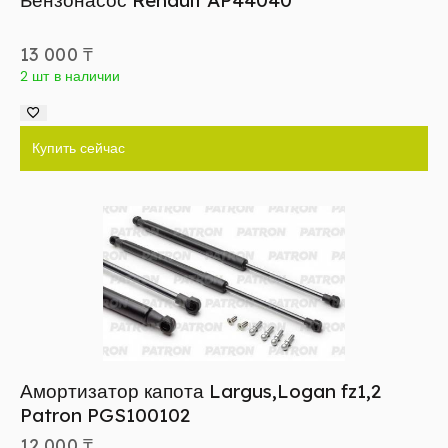
Бензонасос Renault AP44040
13 000
₸
2 шт в наличии
Купить сейчас
Амортизатор капота Largus,Logan fz1,2
Patron PGS100102
12 000
₸