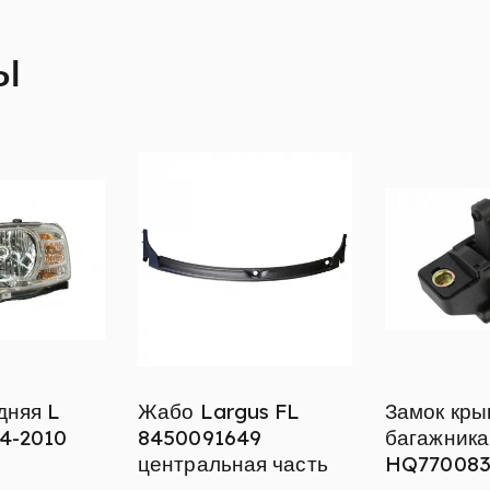
ы
дняя L
Жабо Largus FL
Замок кры
4-2010
8450091649
багажника
центральная часть
HQ770083