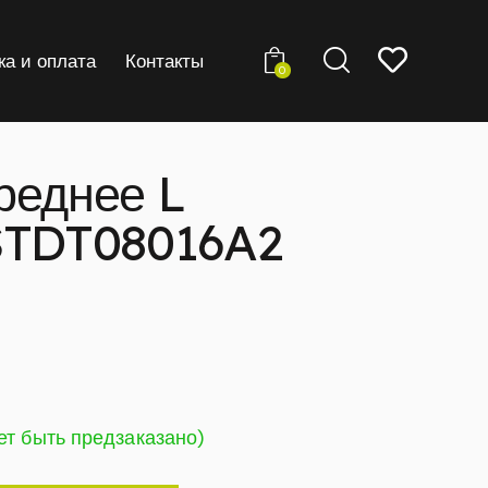
ка и оплата
Контакты
0
реднее L
STDT08016A2
ет быть предзаказано)