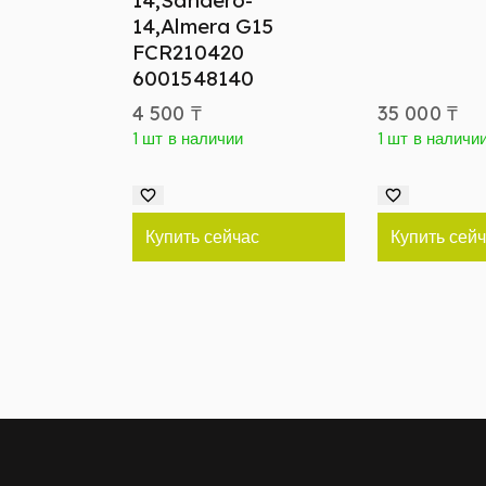
14,Sandero-
14,Almera G15
FCR210420
6001548140
4 500
₸
35 000
₸
1 шт в наличии
1 шт в наличи
Купить сейчас
Купить сей