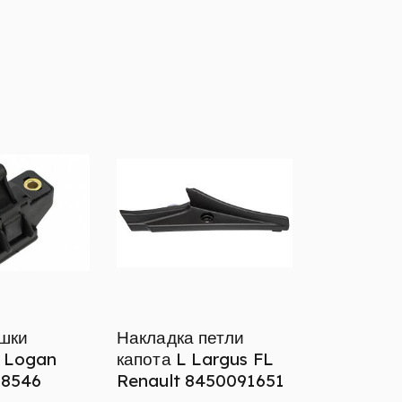
шки
Накладка петли
 Logan
капота L Largus FL
8546
Renault 8450091651