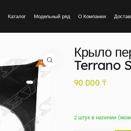
я
Каталог
Модельный ряд
О Компании
Достав
Крыло пе
Terrano 
90 000
₸
2 штук в наличии (мож