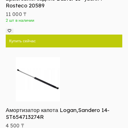
Rosteco 20589
11 000
₸
2 шт в наличии
Купить сейчас
Амортизатор капота Logan,Sandero 14-
ST654713274R
4 500
₸