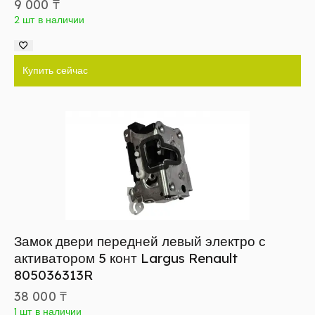
9 000
₸
2 шт в наличии
Купить сейчас
Замок двери передней левый электро с
активатором 5 конт Largus Renault
805036313R
38 000
₸
1 шт в наличии