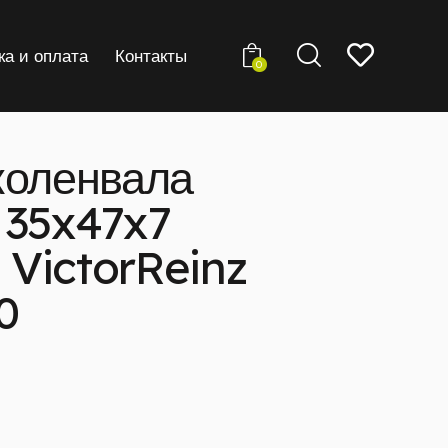
ка и оплата
Контакты
0
коленвала
 35x47x7
VictorReinz
0