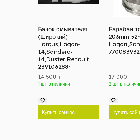
Бачок омывателя
Барабан т
(Широкий)
203mm 52
Largus,Logan-
Logan,San
14,Sandero-
770083932
14,Duster Renault
289106288r
14 500
₸
17 000
₸
1 шт в наличии
2 шт в наличи
Купить сейчас
Купить сей