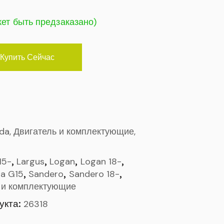
жет быть предзаказано)
Купить Сейчас
ada, Двигатель и комплектующие,
,
,
,
,
15-
Largus
Logan
Logan 18-
,
,
,
ra G15
Sandero
Sandero 18-
 и комплектующие
укта:
26318