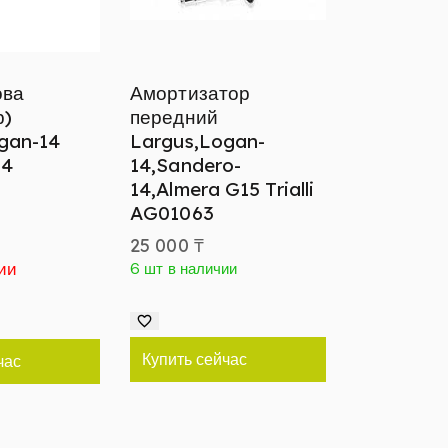
ова
Амортизатор
р)
передний
gan-14
Largus,Logan-
94
14,Sandero-
14,Almera G15 Trialli
AG01063
25 000
₸
ии
6 шт в наличии
Купить сейчас
час