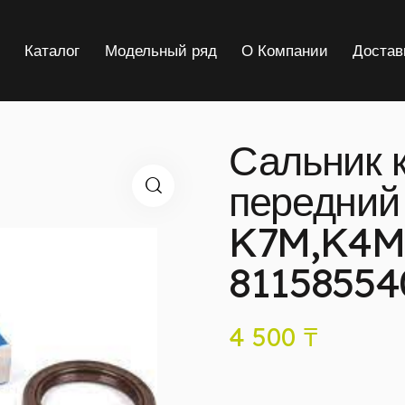
я
Каталог
Модельный ряд
О Компании
Достав
Сальник 
передний
K7M,K4M 
81158554
4 500
₸