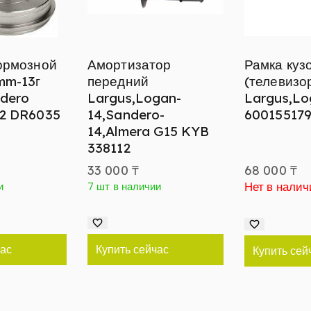
ормозной
Амортизатор
Рамка куз
mm-13г
передний
(телевизо
dero
Largus,Logan-
Largus,Lo
2 DR6035
14,Sandero-
60015517
14,Almera G15 KYB
338112
33 000
₸
68 000
₸
Нет в налич
и
7 шт в наличии
час
Купить сейчас
Купить сей