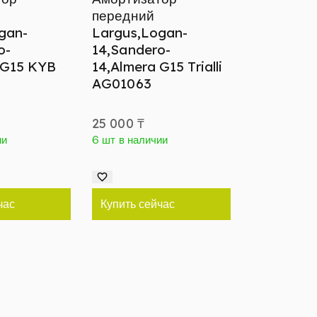
передний
gan-
Largus,Logan-
o-
14,Sandero-
 G15 KYB
14,Almera G15 Trialli
AG01063
25 000
₸
ии
6 шт в наличии
час
Купить сейчас