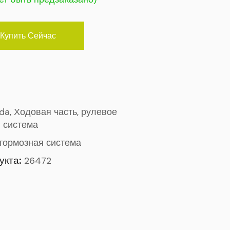
Купить Сейчас
ada, Ходовая часть, рулевое
 система
тормозная система
укта:
26472