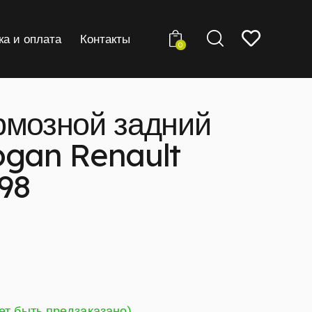
ка и оплата
Контакты
0
рмозной задний
ogan Renault
98
ет быть предзаказано)