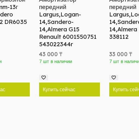
mm-13г
передний
передний
dero
Largus,Logan-
Largus,Lo
2 DR6035
14,Sandero-
14,Sander
14,Almera G15
14,Almera
Renault 6001550751
338112
543022344r
43 000
₸
33 000
₸
и
7 шт в наличии
7 шт в налич
час
Купить сейчас
Купить сей