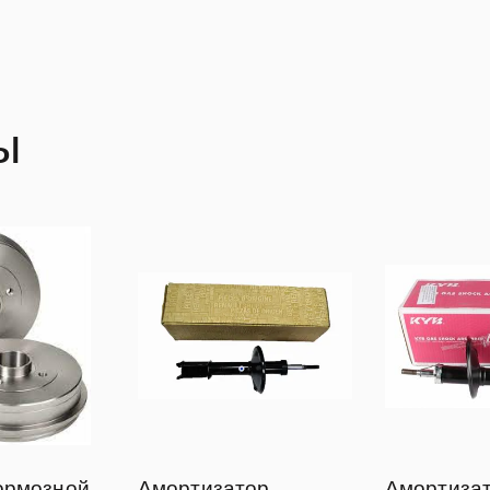
ы
ормозной
Амортизатор
Амортиза