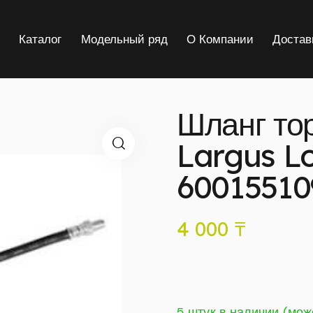
я
Каталог
Модельный ряд
О Компании
Достав
Шланг то
Largus L
60015510
4 000
₸
5 штук в наличии (мож