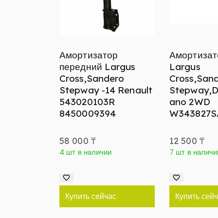
Амортизатор
Амортизат
передний Largus
Largus
Cross,Sandero
Cross,San
Stepway -14 Renault
Stepway,Du
543020103R
ano 2WD
8450009394
W343827S
58 000
₸
12 500
₸
4 шт в наличии
7 шт в наличи
Купить сейчас
Купить сей