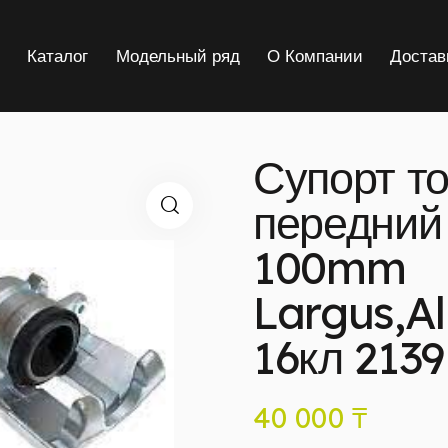
я
Каталог
Модельный ряд
О Компании
Достав
Супорт т
передний 
100mm
Largus,Al
16кл 2139
40 000
₸