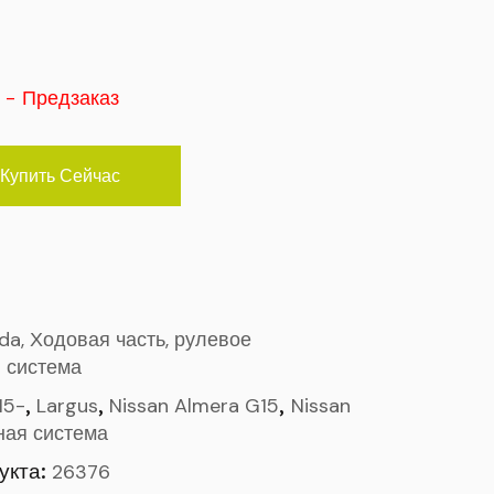
) - Предзаказ
Купить Сейчас
ada, Ходовая часть, рулевое
 система
,
,
,
15-
Largus
Nissan Almera G15
Nissan
ная система
укта:
26376