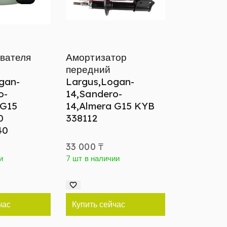
вателя
Амортизатор
передний
gan-
Largus,Logan-
o-
14,Sandero-
 G15
14,Almera G15 KYB
0
338112
40
33 000
₸
и
7 шт в наличии
час
Купить сейчас