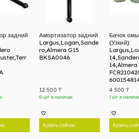
ор задний
Амортизатор задний
Бачок омы
Largus,Logan,Sande
(Узкий)
dero
ro,Almera G15
Largus,Lo
ster,Terr
BKSA0046
14,Sander
14,Almera
A
FCR21042
60015481
12 500
₸
4 500
₸
и
6 шт в наличии
1 шт в наличи
час
Купить сейчас
Купить сей