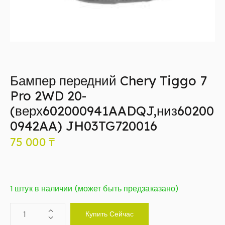
Бампер передний Chery Tiggo 7
Pro 2WD 20-
(верх602000941AADQJ,низ60200
0942AA) JH03TG720016
75 000
₸
1 штук в наличии (может быть предзаказано)
Купить Сейчас