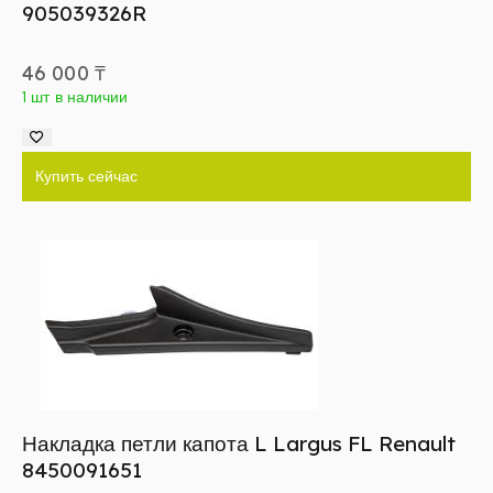
905039326R
46 000
₸
1 шт в наличии
Купить сейчас
Накладка петли капота L Largus FL Renault
8450091651