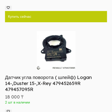
Купить сейчас
Датчик угла поворота ( шлейф) Logan
14-,Duster 15-,X-Rey 479452659R
479457095R
18 000
₸
2 шт в наличии