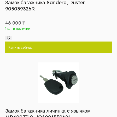
Замок багажника Sandero, Duster
905039326R
46 000
₸
1 шт в наличии
Купить сейчас
Замок багажника личинка c язычком
MR4007718 HQ6001550621L