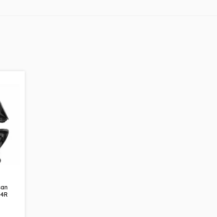
san
T4R