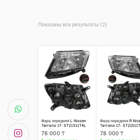
Показаны все результаты (2)
Фара передняя L Nissan
Фара передняя R Nis
Terrano 17- ST21511T4L
Terrano 17- ST21511
78 000
₸
78 000
₸