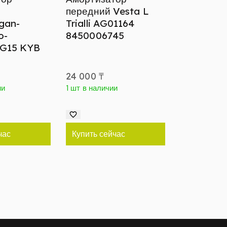
передний Vesta L
gan-
Trialli AG01164
o-
8450006745
 G15 KYB
24 000
₸
ии
1 шт в наличии
час
Купить сейчас