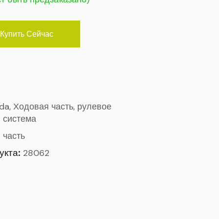
Купить Сейчас
ada, Ходовая часть, рулевое
 система
 часть
укта:
28062