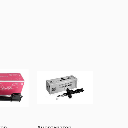
тор
Амортизатор