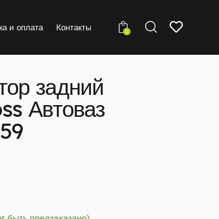
ка и оплата
Контакты
0
тор задний
ss Автоваз
59
ет быть предзаказано)