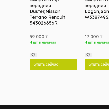
передний
передний
Duster,Nissan
Logan,San
Terrano Renault
W338749S
543026656R
59 000
₸
17 000
₸
4 шт в наличии
4 шт в наличи
Купить сейчас
Купить сей