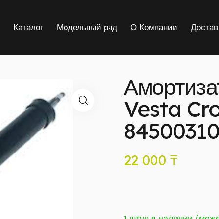
я
Каталог
Модельный ряд
О Компании
Достав
Амортиза
Vesta Cro
84500310
22 000
₸
1 штук в наличии (мож