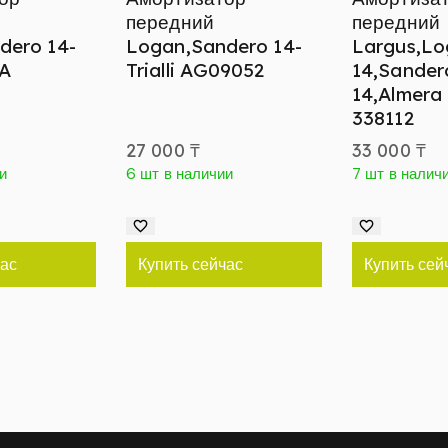
передний
передний
dero 14-
Logan,Sandero 14-
Largus,Lo
A
Trialli AG09052
14,Sander
14,Almera
338112
27 000
₸
33 000
₸
и
6 шт в наличии
7 шт в налич
час
Купить сейчас
Купить сей