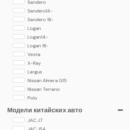
Sandero
Sandero14-
Sandero 18-
Logan
Logan14-
Logan 18-
Vesta
X-Ray
Largus
Nissan Almera G15
Nissan Terrano
Polo
Polo 15-
Модели китайских авто
Polo 20-
JAC J7
Rapid
JAC JS4