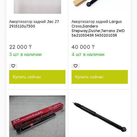
Амортизатор задний Jac J7
Амортизатор задний Largus
2915110u7300
Cross,Sandero
Stepway,Duster,Terrano 2WD
562105043R 543020103R
22 000
₸
40 000
₸
3 шт в наличии
4 шт в наличии
Купить сейчас
Купить сейчас