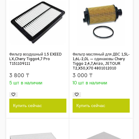
Фильтр воздушный 1.5 EXEED
Фильтр масляный для ДВС 1,5L-
LX,Chery Tiggo4,7 Pro
1,6L-2,0L — одинаковы Chery
T151109111
Tiggo 2,4,7,Arizo, JETOUR
T2,X50,X70 4801012010
3 800
₸
3 000
₸
5 шт в наличии
10 шт в наличии
Купить сейчас
Купить сейчас