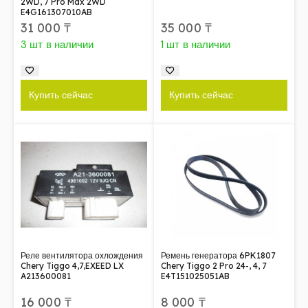
2WD, 7 Pro Max 2WD
E4G161307010AB
31 000
₸
35 000
₸
3 шт в наличии
1 шт в наличии
Купить сейчас
Купить сейчас
Реле вентилятора охлождения
Ремень генератора 6PK1807
Chery Tiggo 4,7,EXEED LX
Chery Tiggo 2 Pro 24-, 4, 7
A213600081
E4T151025051AB
16 000
₸
8 000
₸