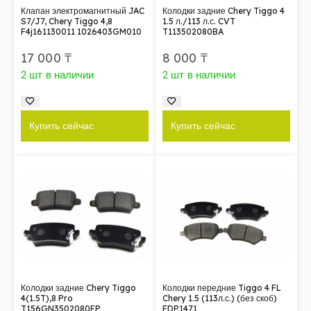
Клапан электромагнитный JAC
Колодки задние Chery Tiggo 4
S7/J7, Chery Tiggo 4,8
1.5 л./113 л.с. CVT
F4j161130011 1026403GM010
T113502080BA
17 000
₸
8 000
₸
2 шт в наличии
2 шт в наличии
Купить сейчас
Купить сейчас
Колодки задние Chery Tiggo
Колодки передние Tiggo 4 FL
4(1.5T),8 Pro
Chery 1.5 (113л.с.) (без скоб)
T156GN3502080EP
FDP1471