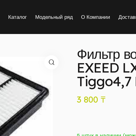
я
Каталог
Модельный ряд
О Компании
Достав
Фильтр в
EXEED LX
Tiggo4,7 
3 800
₸
5 штук в наличии (мож