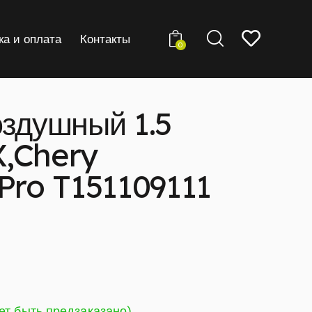
ка и оплата
Контакты
0
оздушный 1.5
,Chery
Pro T151109111
ет быть предзаказано)