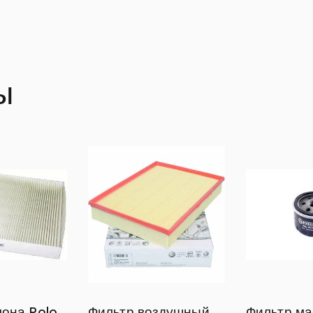
ы
лона Polo
Фильтр воздушный
Фильтр м