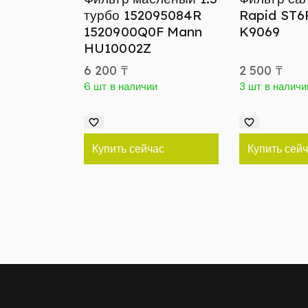
турбо 152095084R
Rapid ST6
1520900Q0F Mann
K9069
HU10002Z
6 200
₸
2 500
₸
6 шт в наличии
3 шт в наличи
Купить сейчас
Купить сей