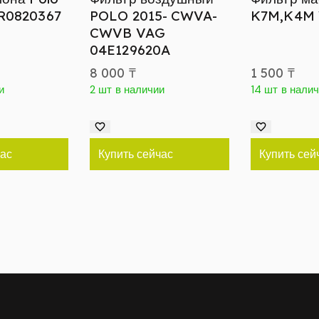
R0820367
POLO 2015- CWVA-
K7M,K4M
CWVB VAG
04E129620A
8 000
₸
1 500
₸
и
2 шт в наличии
14 шт в нали
час
Купить сейчас
Купить сей