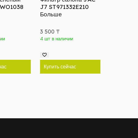
 WO1038
J7 ST971332E210
Больше
3 500
₸
чии
4 шт в наличии
час
Купить сейчас