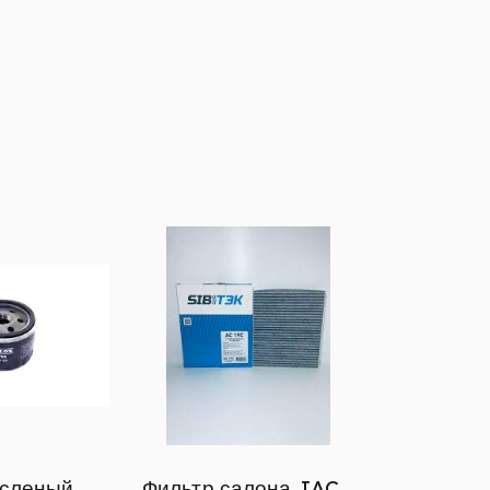
асленый
Фильтр салона JAC