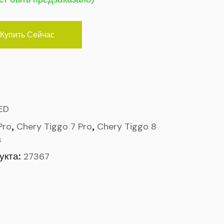
Купить Сейчас
ED
,
,
Pro
Chery Tiggo 7 Pro
Chery Tiggo 8
а
укта:
27367