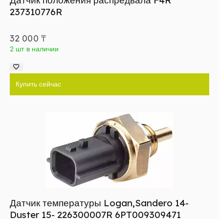
Датчик положения распредвала F4R
237310776R
32 000
₸
2 шт в наличии
Купить сейчас
Датчик температуры Logan,Sandero 14-
Duster 15- 226300007R 6PT009309471