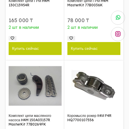
Комплект цепи ГРМ H4M
Комплект цепи ГРМ H4M
130C13954R
MasterKit 77B0036K
165 000
₸
78 000
₸
2 шт в наличии
2 шт в наличии
Купить сейчас
Купить сейчас
Комплект цепи масляного
Коромысло рокер К4М F4R
насоса H4M 150A03157R
HQ7700107556
MasterKit 77B0269FK