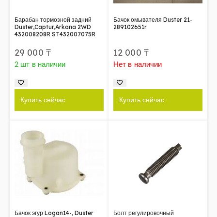
Барабан тормозной задний
Бачок омывателя Duster 21-
Duster,Captur,Arkana 2WD
289102651r
432008208R ST432007075R
29 000
₸
12 000
₸
2 шт в наличии
Нет в наличии
Купить сейчас
Купить сейчас
Бачок эгур Logan14-, Duster
Болт регулировочный