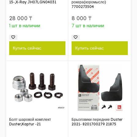
15-,X-Ray JH07LGN04031
рокера(коромысло)
7700273504
28 000
₸
8 000
₸
1 шт в наличии
7 шт в наличии
Купить сейчас
Купить сейчас
Болт шаровой комплект
Брызговики передние Duster
Duster,Kaptur -21
2021- 8201700279 21875