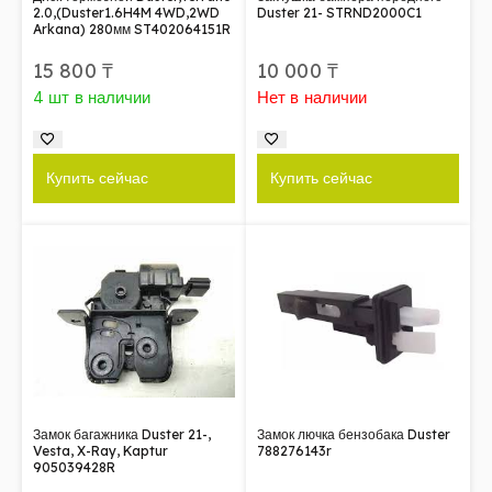
2.0,(Duster1.6H4M 4WD,2WD
Duster 21- STRND2000C1
Arkana) 280мм ST402064151R
15 800
₸
10 000
₸
4 шт в наличии
Нет в наличии
Купить сейчас
Купить сейчас
Замок багажника Duster 21-,
Замок лючка бензобака Duster
Vesta, X-Ray, Kaptur
788276143r
905039428R