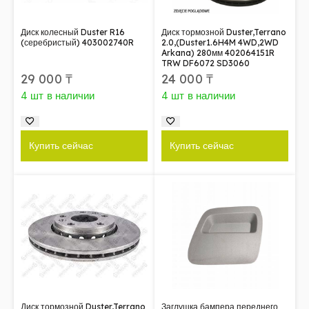
Диск колесный Duster R16
Диск тормозной Duster,Terrano
(серебристый) 403002740R
2.0,(Duster1.6H4M 4WD,2WD
Arkana) 280мм 402064151R
TRW DF6072 SD3060
29 000
₸
24 000
₸
4 шт в наличии
4 шт в наличии
Купить сейчас
Купить сейчас
Диск тормозной Duster,Terrano
Заглушка бампера переднего