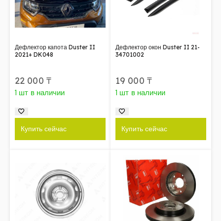
Дефлектор капота Duster II
Дефлектор окон Duster II 21-
2021+ DK048
34701002
22 000
₸
19 000
₸
1 шт в наличии
1 шт в наличии
Купить сейчас
Купить сейчас