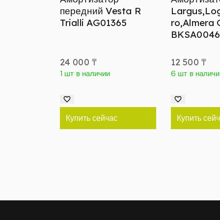
передний Vesta R
Largus,Lo
Trialli AG01365
ro,Almera 
BKSA0046
24 000
₸
12 500
₸
1 шт в наличии
6 шт в наличи
Купить сейчас
Купить сей