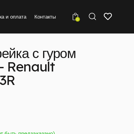
ка и оплата
Контакты
0
ейка с гуром
- Renault
13R
ет быть предзаказано)