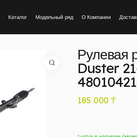
я
Каталог
Модельный ряд
О Компании
Достав
Рулевая р
Duster 21
4801042
185 000
₸
1 штук в наличии (мож