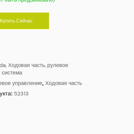
Купить Сейчас
ada, Ходовая часть, рулевое
 система
,
евое управление
Ходовая часть
укта:
52313