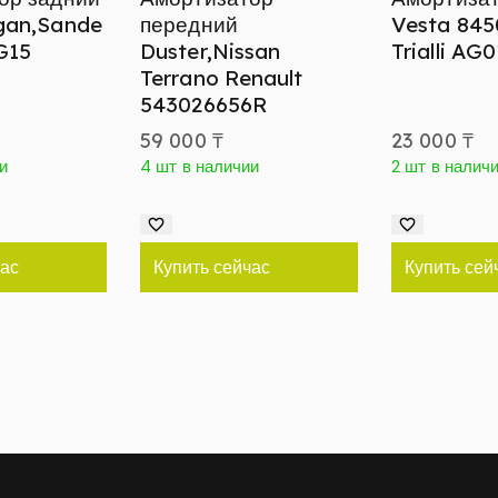
gan,Sande
передний
Vesta 84
G15
Duster,Nissan
Trialli AG
Terrano Renault
543026656R
59 000
₸
23 000
₸
и
4 шт в наличии
2 шт в налич
час
Купить сейчас
Купить сей