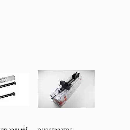
ор задний
Амортизатор