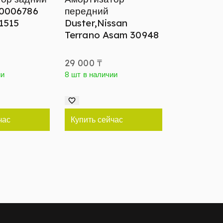
50006786
передний
01515
Duster,Nissan
Terrano Asam 30948
29 000
₸
ии
8 шт в наличии
час
Купить сейчас