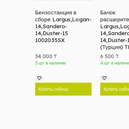
Бензостанция в
Бачок
сборе Largus,Logan-
расширит
14,Sandero-
Largus,Lo
14,Duster-15
14,Sander
1002035SX
14,Duster-
(Турция) 
34 000
₸
6 500
₸
3 шт в наличии
4 шт в наличи
Купить сейчас
Купить сей