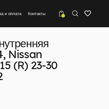
ка и оплата
Контакты
0
внутренняя
, Nissan
5 (R) 23-30
2