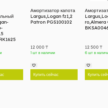
Амортизатор капота
Амортизат
ельный
Largus,Logan fz1,2
Largus,Lo
gan-
Patron PGS100102
ro,Almera
o-
BKSA004
15
TRK1625
12 000
₸
12 500
₸
и
1 шт в наличии
6 шт в налич
час
Купить сейчас
Купить сей