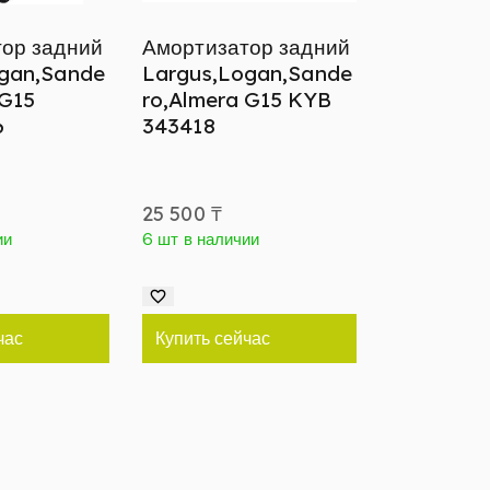
ор задний
Амортизатор задний
gan,Sande
Largus,Logan,Sande
 G15
ro,Almera G15 KYB
6
343418
25 500
₸
ии
6 шт в наличии
час
Купить сейчас