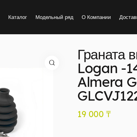
я
Каталог
Модельный ряд
О Компании
Достав
Граната 
Logan -14
Almera G1
GLCVJ12
19 000
₸