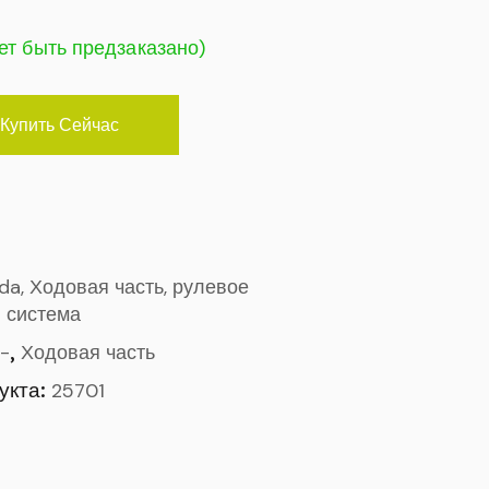
ет быть предзаказано)
Купить Сейчас
ada, Ходовая часть, рулевое
 система
,
-
Ходовая часть
укта:
25701