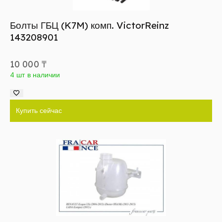
Болты ГБЦ (K7M) комп. VictorReinz
143208901
10 000
₸
4 шт в наличии
Купить сейчас