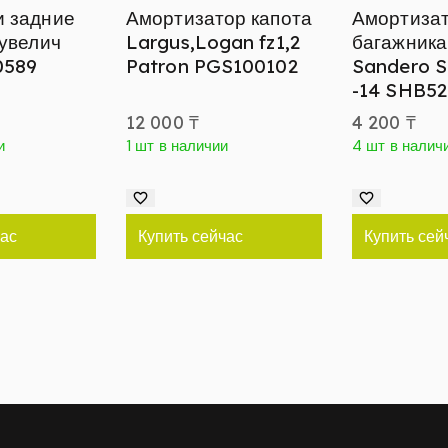
и задние
Амортизатор капота
Амортиза
 увелич
Largus,Logan fz1,2
багажника
0589
Patron PGS100102
Sandero 
-14 SHB5
12 000
₸
4 200
₸
и
1 шт в наличии
4 шт в налич
час
Купить сейчас
Купить сей