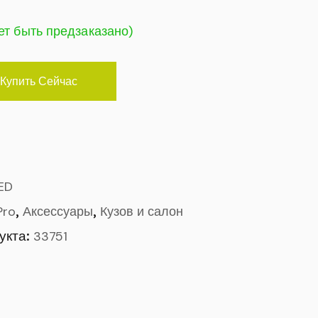
ет быть предзаказано)
Купить Сейчас
ED
,
,
Pro
Аксессуары
Кузов и салон
укта:
33751