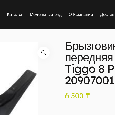
я
Каталог
Модельный ряд
О Компании
Достав
Брызговик
передняя
Tiggo 8 P
20907001
6 500
₸