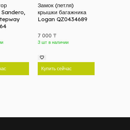
тор
Замок (петля)
 Sandero,
крышки багажника
Stepway
Logan QZ0434689
264
7 000
₸
ии
3 шт в наличии
час
Купить сейчас