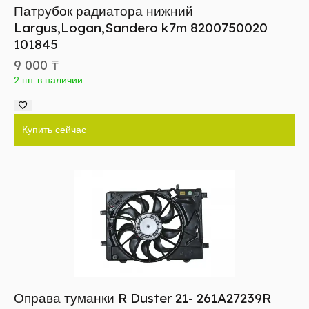
Патрубок радиатора нижний
Largus,Logan,Sandero k7m 8200750020
101845
9 000
₸
2 шт в наличии
Купить сейчас
Оправа туманки R Duster 21- 261A27239R