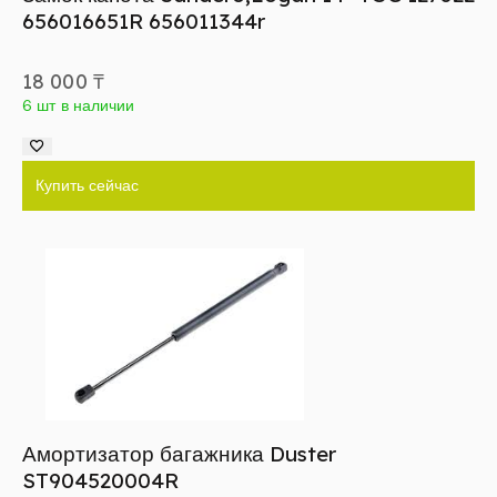
656016651R 656011344r
18 000
₸
6 шт в наличии
Купить сейчас
Амортизатор багажника Duster
ST904520004R