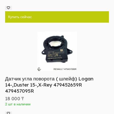
Купить сейчас
Датчик угла поворота ( шлейф) Logan
14-,Duster 15-,X-Rey 479452659R
479457095R
18 000
₸
2 шт в наличии